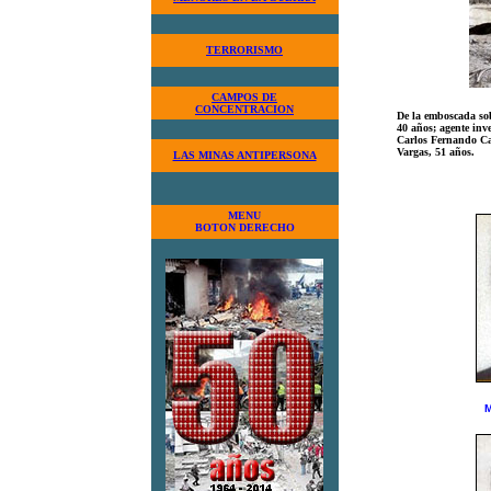
TERRORISMO
CAMPOS DE
CONCENTRACION
De la emboscada sob
40 años; agente inv
Carlos Fernando Cas
Vargas, 51 años.
LAS MINAS ANTIPERSONA
MENU
BOTON DERECHO
M