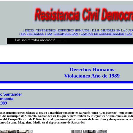
|
INICIO
|
TESTIMONIOS
|
DERECHOS HUMANOS
|
D.I.H
|
MENORES EN LA GUE
|
SECUESTRADOS FFAA
|
DESAPARECIDOS
|
CAMPOS DE CONCENTRACIÓN
|
LAS
Los secuestrados olvidados! ............
Derechos Humanos
Violaciones Año de 1989
: Santander
imacota
1989
nte armados pertenecientes al grupo paramilitar conocido en la región como “Los Masetos”, emboscaron
ón del municipio de Simacota, Santander, en los que se movilizaban 15 integrantes de una comisión judi
ntes del Cuerpo Técnico de Policía Judicial, que investigaba una serie de homicidios y desapariciones oc
 conocida como Magdalena Medio en el departamento de Santander.