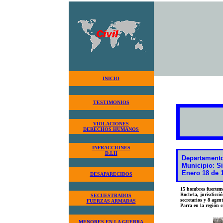
INICIO
TESTIMONIOS
VIOLACIONES
DERECHOS HUMANOS
INFRACCIONES
D.I.H
Departamento
Municipio: S
Enero 18 de 
DESAPARECIDOS
15 hombres fuerteme
Rochela, jurisdicci
SECUESTRADOS
secretarios y 8 age
FUERZAS ARMADAS
Parra en la región
MENORES EN LA GUERRA