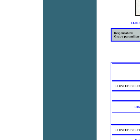
LUIS
Responsables:
Grupo paramilitar
SI USTED DESE
LON
SI USTED DESE