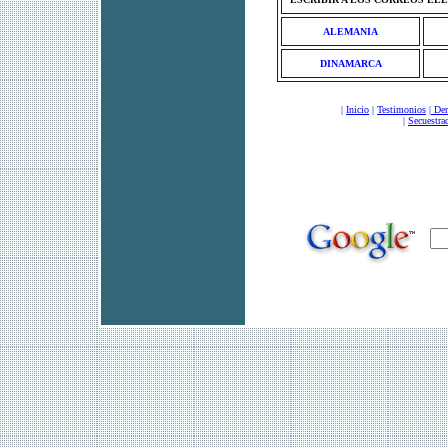
ALEMANIA
DINAMARCA
|
Inicio
|
Testimonios
|
Der
|
Secuestra