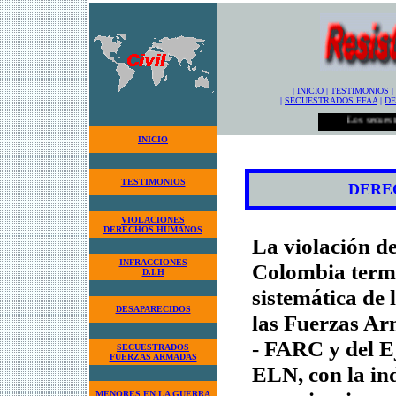
|
INICIO
|
TESTIMONIOS
|
|
SECUESTRADOS FFAA
|
DE
Los secuestrad
INICIO
TESTIMONIOS
DERE
VIOLACIONES
DERECHOS HUMANOS
La violación d
INFRACCIONES
Colombia termi
D.I.H
sistemática de 
DESAPARECIDOS
las Fuerzas A
- FARC y del E
SECUESTRADOS
FUERZAS ARMADAS
ELN, con la in
MENORES EN LA GUERRA