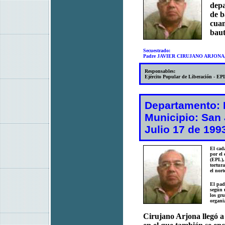
depa
de b
cuan
baut
Secuestrado:
Padre JAVIER CIRUJANO ARJONA, 
Responsables:
Ejército Popular de Liberación - EP
Departamento: 
Municipio: San 
Julio 17 de 199
El cad
por el
(EPL),
tortur
el nor
El pad
según 
los gr
organi
Cirujano Arjona llegó a