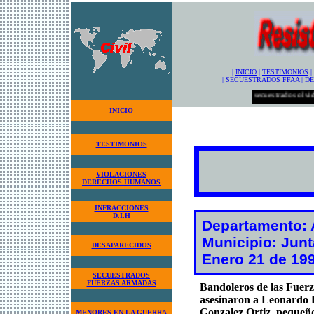
|
INICIO
|
TESTIMONIOS
|
|
SECUESTRADOS FFAA
|
DE
Los secuestrados olvidados! ....
INICIO
TESTIMONIOS
VIOLACIONES
DERECHOS HUMANOS
INFRACCIONES
D.I.H
Departamento: 
Municipio: Junt
DESAPARECIDOS
Enero 21 de 19
SECUESTRADOS
FUERZAS ARMADAS
Bandoleros de las Fuer
asesinaron a Leonardo 
Gonzalez Ortiz, pequeño
MENORES EN LA GUERRA