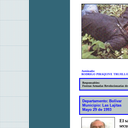
Asesinado:
RODRIGO PIRAQUIVE TRUJILL
Responsables:
Fuerzas Armadas Revolucionarias d
Departamento: Bolívar
Municipio: Las Lajitas
Mayo 29 de 1993
El s
secu