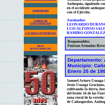
Antioquia, siguiendo con
en el occidente antioque
TERRORISMO
con el Ejército.
Asesinados:
CAMPOS DE
CONCENTRACION
LEONARDO DURAN
LUIS ALFONSO SA
RAMIRO GONZALEZ
LAS MINAS ANTIPERSONA
Responsables:
Fuerzas Armadas Revo
MENU
BOTON DERECHO
Departamento: 
Municipio: Cañ
Enero 25 de 19
Samuel Arturo Usuaga Pu
Jesús Usuaga Graciano, 
cultivando Ia tierra, fu
del frente 34 de las F
zona rural de la vereda
de Cañasgordas, Antioq