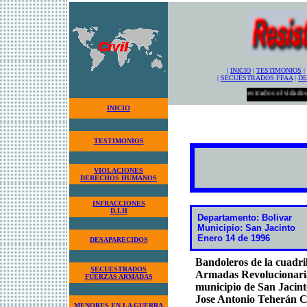
|
INICIO
|
TESTIMONIOS
|
|
SECUESTRADOS FFAA
|
DE
Los secuestrados olvidados! .........
INICIO
TESTIMONIOS
VIOLACIONES
DERECHOS HUMANOS
INFRACCIONES
D.I.H
Departamento: Bolivar
Municipio: San Jacinto
Enero 14 de 1996
DESAPARECIDOS
Bandoleros de la cuadr
SECUESTRADOS
Armadas Revolucionaria
FUERZAS ARMADAS
municipio de San Jacint
Jose Antonio Teherán C
MENORES EN LA GUERRA