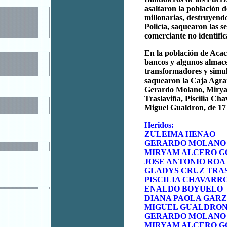
asaltaron la población
millonarias, destruyendo
Policía, saquearon las 
comerciante no identific
En la población de Aca
bancos y algunos almacen
transformadores y simul
saquearon la Caja Agrar
Gerardo Molano, Mirya
Traslaviña, Piscilia Ch
Miguel Gualdron, de 17
Heridos:
ZULEIMA HENAO
GERARDO MOLANO
MIRYAM ALCERO 
JOSE ANTONIO ROA
GLADYS CRUZ TRA
PISCILIA CHAVARR
ENALDO BOYUELO
DIANA PAOLA GARZO
MIGUEL GUALDRON,
GERARDO MOLANO
MIRYAM ALCERO 