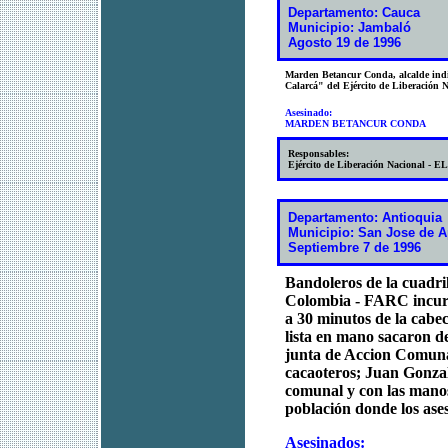
Departamento: Cauca
Municipio: Jambaló
Agosto 19 de 1996
Marden Betancur Conda, alcalde indi
Calarcá" del Ejército de Liberación 
Asesinado:
MARDEN BETANCUR CONDA
Responsables:
Ejército de Liberación Nacional - E
Departamento: Antioquia
Municipio: San Jose de A
Septiembre 7 de 1996
Bandoleros de la cuadri
Colombia - FARC incurs
a 30 minutos de la cabe
lista en mano sacaron de
junta de Accion Comunal
cacaoteros; Juan Gonzal
comunal y con las manos 
población donde los ases
Asesinados: