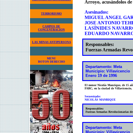
Arroyo, acusándolos de 
Asesinados:
TERRORISMO
MIGUEL ANGEL GA
JOSE ANTONIO TE
CAMPOS DE
LASÍNIDES NAVAR
CONCENTRACION
EDUARDO NAVARR
LAS MINAS ANTIPERSONA
Responsables:
Fuerzas Armadas Revo
MENU
BOTON DERECHO
Departamento: Meta
Municipio: Villavicencio
Enero 19 de 1996
El menor Nicolás Manrique, de 15 añ
FARC, en la ciudad de Villavicencio,
Secuestrado:
NICOLÁS MANRIQUE
Responsables:
Fuerzas Armadas Revolucionarias d
Departamento: Meta
Municipio: Villavicencio