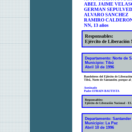
ABEL JAIME VELAS
GERMAN SEPULVED
ALVARO SANCHEZ
RAMIRO CALDERO
NN, 13 años
Responsables:
Ejército de Liberación
Departamento: Norte de S
Municipio: Tibú
Abril 10 de 1996
Bandoleros del Ejército de Liberació
Tibú, Norte de Santander, porque al p
Asesinado
Padre EFRAIN BAUTISTA
Responsables:
Ejército de Liberación Nacional - E
Departamento: Santander
Municipio: La Paz
Abril 10 de 1996