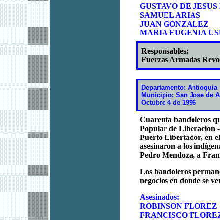
GUSTAVO DE JESUS
SAMUEL ARIAS
JUAN GONZALEZ
MARIA EUGENIA U
Responsables:
Fuerzas Armadas Revo
Departamento: Antioquia
Municipio: San Jose de A
Octubre 4 de 1996
Cuarenta bandoleros qu
Popular de Liberacion -
Puerto Libertador, en e
asesinaron a los indíge
Pedro Mendoza, a Franc
Los bandoleros permane
negocios en donde se ve
Asesinados:
ROBINSON FLOREZ
FRANCISCO FLORE