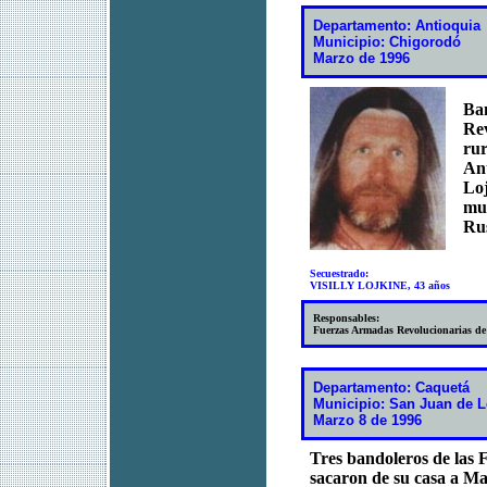
Departamento: Antioquia
Municipio: Chigorodó
Marzo de 1996
Ban
Rev
rur
Ant
Loj
mun
Rus
Secuestrado:
VISILLY LOJKINE, 43 años
Responsables:
Fuerzas Armadas Revolucionarias d
Departamento: Caquetá
Municipio: San Juan de 
Marzo 8 de 1996
Tres bandoleros de las
sacaron de su casa a M