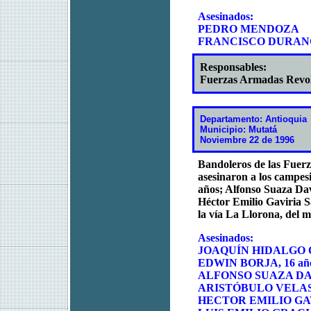
Asesinados:
PEDRO MENDOZA
FRANCISCO DURA
Responsables:
Fuerzas Armadas Revo
Departamento: Antioquia
Municipio: Mutatá
Noviembre 22 de 1996
Bandoleros de las Fue
asesinaron a los campes
años; Alfonso Suaza Dav
Héctor Emilio Gaviria S
la vía La Llorona, del 
Asesinados:
JOAQUÍN HIDALGO Q
EDWIN BORJA, 16 añ
ALFONSO SUAZA DAVI
ARISTÓBULO VELASQ
HECTOR EMILIO GAV